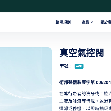
整場規劃
產品
關於
真空氣控閥
型號 :
AVE
衛部醫器製壹字第 006204
在進行患者的洗牙或口腔
血液及唾液等情況。透過
運轉或停機，以即時抽吸