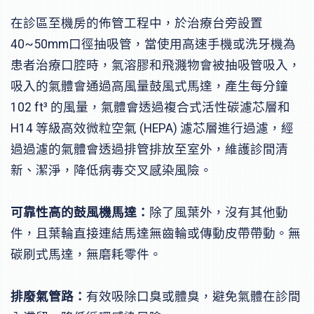
在診區至機房的佈管工程中，於治療台旁設置
40~50mm口徑抽吸管，當使用高速手機或洗牙機為
患者治療口腔時，氣溶膠和飛濺物會被抽吸管吸入，
吸入的氣體會通過高風量鼓風式馬達，產生每分鐘
102 ft³ 的風量，氣體會透過複合式活性碳濾芯層和
H14 等級高效微粒空氣 (HEPA) 濾芯層進行過濾，經
過過濾的氣體會透過排管排放至室外，維護診間清
新、潔淨，降低病毒交叉感染風險。
可靠性高的鼓風機馬達：
除了風葉外，沒有其他動
件，且葉輪直接連結馬達無齒輪或傳動皮帶帶動。無
碳刷式馬達，無磨耗零件。
排廢氣管路：
有效吸除口臭或體臭，避免氣體在診間