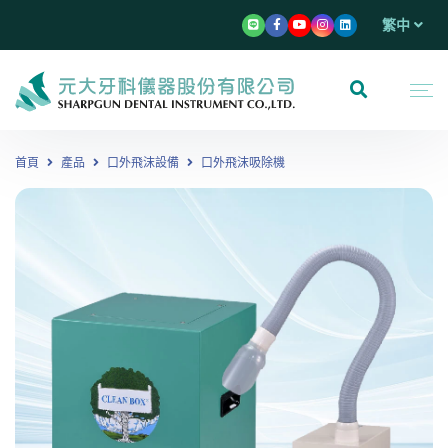
繁中
首頁
產品
口外飛沫設備
口外飛沫吸除機