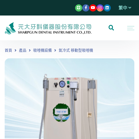
繁中
首頁
產品
吸唾機設備
氣冷式 移動型吸唾機